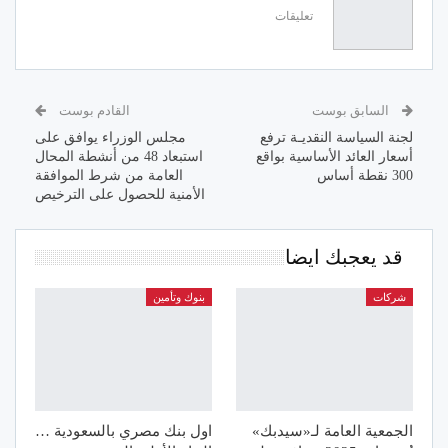
تعليقات
السابق بوست
القادم بوست
لجنة السياسة النقديـة ترفع
مجلس الوزراء يوافق على
أسعار العائد الأساسية بواقع
استبعاد 48 من أنشطة المحال
300 نقطة أساس
العامة من شرط الموافقة
الأمنية للحصول على الترخيص
قد يعجبك ايضا
شركات
بنوك وتأمين
الجمعية العامة لـ«سيدبك»
اول بنك مصري بالسعودية …