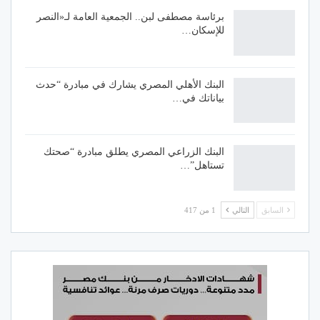
برئاسة مصطفى لبن.. الجمعية العامة لـ«النصر
للإسكان…
البنك الأهلي المصري يشارك في مبادرة “حدث
بياناتك في…
البنك الزراعي المصري يطلق مبادرة “صحتك
تستاهل”…
السابق
التالي
1 من 417