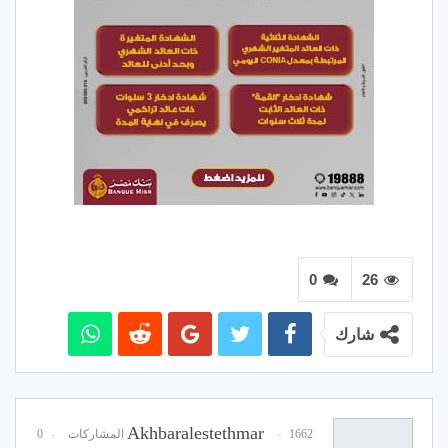
0
26
شارك
Akhbaralestethmar
1662 المشاركات
0