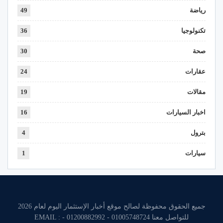
رياضة
49
تكنولوجيا
36
صحة
30
عقارات
24
مقالات
19
اخبار السيارات
16
بترول
4
سيارات
1
جميع الحقوق محفوظة لصالح موقع أخبار الإستثمار اليوم لعام 2026
للتواصل معنا 01005748724 - 01200882992 - EMAIL :