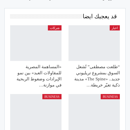
قد يعجبك ايضا
اخبار
شركات
“طلعت مصطفى” تُشعل
«المساهمة المصرية
السوق بمشروع تريليوني
للمقاولات العبد» بين نمو
جديد.. «The Spine» مدينة
الإيرادات وضغوط الربحية
ذكية تغيّر خريطة…
في موازنة…
BUSINESS
BUSINESS