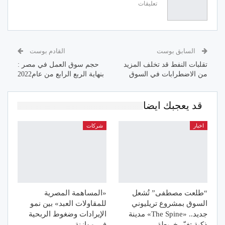
تعليقات
السابق بوست
القادم بوست
تقلبات النفط قد تخلف المزيد
حجم سوق العمل في مصر :
من الاضطرابات في السوق
بنهاية الربع الرابع من عام2022
قد يعجبك ايضا
اخبار
شركات
“طلعت مصطفى” تُشعل
«المساهمة المصرية
السوق بمشروع تريليوني
للمقاولات العبد» بين نمو
جديد.. «The Spine» مدينة
الإيرادات وضغوط الربحية
ذكية تغيّر خريطة…
في موازنة…