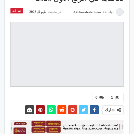
عقارات
آخر تحديث
مايو 8, 2023
بواسطة
Akhbaralestethmar
0
1
شارك