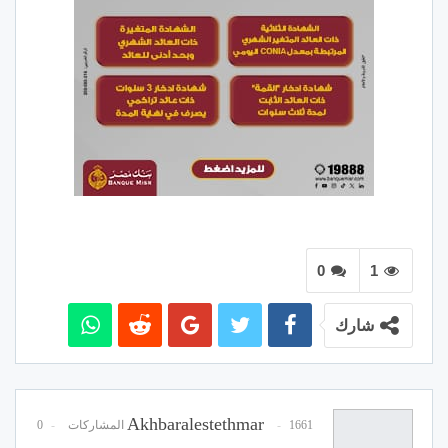
0
1
شارك
Akhbaralestethmar
1661 المشاركات
0