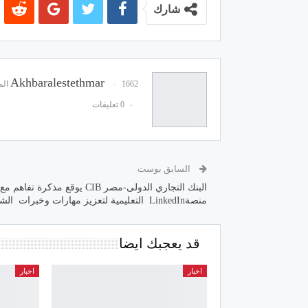
شارك
Akhbaralestethmar
1662 المشاركات
0 تعليقات
السابق بوست
البنك التجاري الدولى-مصر CIB يوقع مذكرة تفاهم مع
منصةLinkedIn التعليمية لتعزيز مهارات وخبرات الشباب
قد يعجبك ايضا
اخبار
اخبار