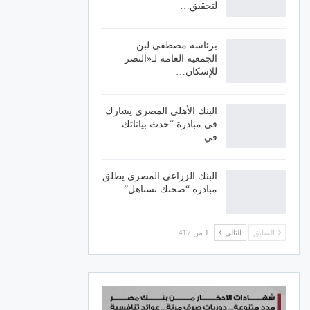
لتحقيق…
برئاسة مصطفى لبن..
الجمعية العامة لـ«النصر
للإسكان…
البنك الأهلي المصري يشارك
في مبادرة “حدث بياناتك
في…
البنك الزراعي المصري يطلق
مبادرة “صحتك تستاهل”…
السابق
التالي
1 من 417