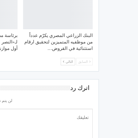
البنك الزراعي المصري يكرّم عدداً
برئاسة مص
من موظفيه المتميزين لتحقيق ارقام
لـ«النصر 
استثنائية في القروض…
أول موازن
السابق
التالي
اترك رد
لن يتم ن