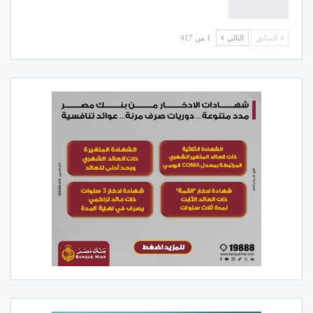
السابق
التالي
1 من 417