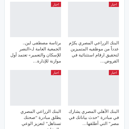
اخبار
اخبار
البنك الزراعي المصري يكرّم
برئاسة مصطفى لبن..
عدداً من موظفيه المتميزين
الجمعية العامة لـ«النصر
لتحقيق ارقام استثنائية في
للإسكان والتعمير» تعتمد أول
القروض…
موازنة للإدارة…
اخبار
اخبار
البنك الأهلي المصري يشارك
البنك الزراعي المصري
في مبادرة “حدث بياناتك في
يطلق مبادرة “صحتك
مصر” التي أطلقها…
تستاهل” لتعزيز الوعي