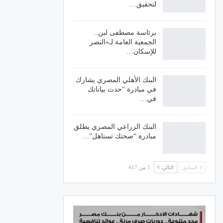
لتحقيق…
برئاسة مصطفى لبن..
الجمعية العامة لـ«النصر
للإسكان…
البنك الأهلي المصري يشارك
في مبادرة “حدث بياناتك
في…
البنك الزراعي المصري يطلق
مبادرة “صحتك تستاهل”…
السابق
التالي
1 من 417