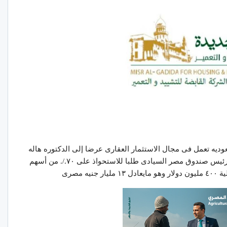
يه تعمل فى مجال الاستثمار العقارى عرضا إلى الدكتوره هاله
السعيد وزير التخطيط والتنميه الاقتصاديه بصفتها رئيس صندوق مصر السيادى طلبا للاستحواذ على ٧٠./. من أسهم
 مصرى