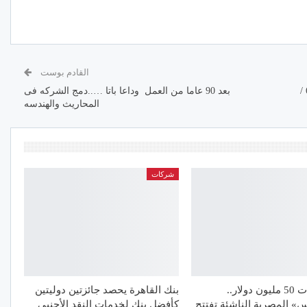
القادم بوست
مصر الجديده تنعش البورصه المصريه صباح الثلاثاء6/6 /
بعد 90 عاما من العمل وداعا باتا …..دمج الشركه فى
المحاريث والهندسه
شركات
باستثمارات 50 مليون دولار..
بنك القاهرة يحصد جائزتين دوليتين
 المصرية الناشئة تفتتح
كأفضل بنك لخدمات النقد الأجنبي