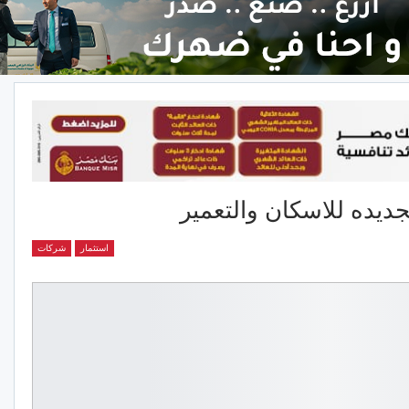
يده للاسكان والتعمير
استثمار
شركات