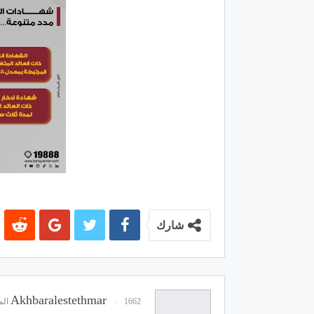
شارك
Akhbaralestethmar
1662 المشاركات