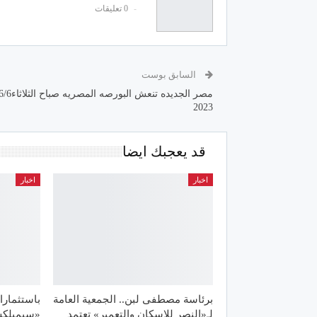
0 تعليقات
السابق بوست
2023
قد يعجبك ايضا
اخبار
اخبار
برئاسة مصطفى لبن.. الجمعية العامة
لـ«النصر للإسكان والتعمير» تعتمد
«سيمبلكس»