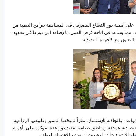
ة على أهمية دور القطاع المصرفى فى المساهمة ببرامج التنمية من
، مما يساعد فى إتاحة فرص العمل، بالإضافة إلى دورها فى تخفيف
لتعاون مع الأجهزة التنفيذية .
عدة والجاذبة للإستثمار، نظراً لموقعها المميز وطبيعتها الزراعية
ة إقتصادية عملاقة ومناطق صناعية عديدة وواعدة، مؤكده على أهمية
 للارتقاء بتلك المشروعات ودعم الإقتصاد الوطني .