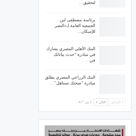
لتحقيق…
برئاسة مصطفى لبن..
الجمعية العامة لـ«النصر
للإسكان…
البنك الأهلي المصري يشارك
في مبادرة “حدث بياناتك
في…
البنك الزراعي المصري يطلق
مبادرة “صحتك تستاهل”…
السابق
التالي
1 من 417