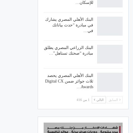
للإسكان…
البنك الأهلي المصري يشارك
في مبادرة “حدث بياناتك
في…
البنك الزراعي المصري يطلق
مبادرة “صحتك تستاهل”…
البنك الأهلي المصري يحصد
ثلاث جوائز ضمن Digital CX
Awards…
السابق
التالي
1 من 416