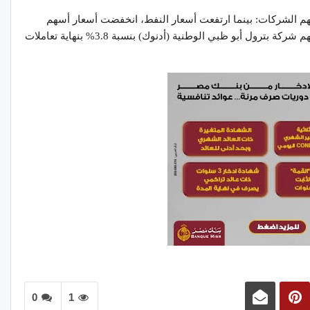
هم الشركات: بينما ارتفعت أسعار النفط، انخفضت أسعار أسهم
بعض منتجي النفط والغاز في الخليج، مع تراجع سهم شركة بترول أبو ظبي الوطنية (أدنوك) بنسبة 3.8% بنهاية تعاملات
0
1