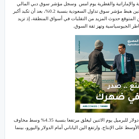
ة والإماراتية والقطرية يوم امس وسجل مؤشر سوق دبي المالي
أكبر انخفاض له منذ يونيو من العام الماضي، في حين هبط مؤشر سوق تداول السعودية بنسبة 0.2%، بعد أن تكبد أكبر
ي 10 أشهر يوم الأحد بنسبة 1.6%. ومن المتوقع حدوث المزيد من التقلبات في أسواق المنطقة، إذ تزيد
طر الجيوسياسية وتهز ثقة السوق.
ارتفاع أصول الملاذ الآمن: ارتفع خام برنت إلى 89 دولار للبرميل يوم الاثنين ليغلق مرتفعا بنسبة 4.35% وسط مخاوف
سط على الإنتاج. وارتفع الين الياباني أمام الدولار واليورو، بينما