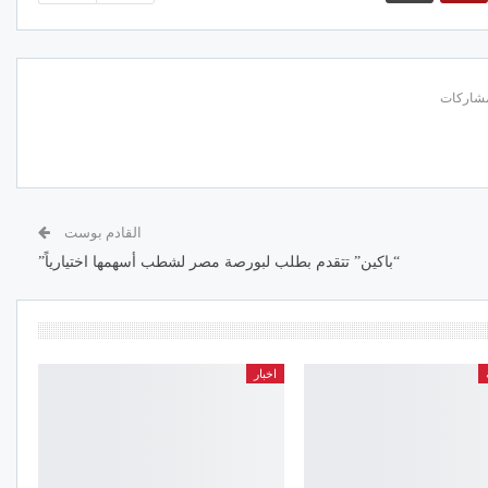
القادم بوست
“باكين” تتقدم بطلب لبورصة مصر لشطب أسهمها اختيارياً”
اخبار