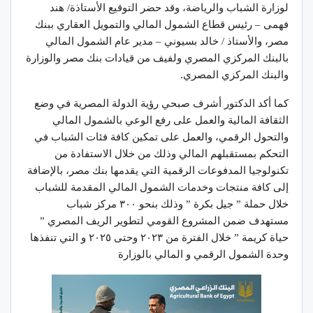
لوزارة الشباب والرياضة، وقد حضر التوقيع الأستاذة/ هند
فهمى – رئيس قطاع الشمول المالي والتمويل العقاري ببنك
مصر، والأستاذ / خالد بسيوني – مدير عام الشمول المالي
بالبنك المركزي المصري ولفيف من قيادات بنك مصر والوزارة
والبنك المركزي المصري.
كما أكد الدكتور أشرف صبحي رؤية الدولة المصرية في وضع
الثقافة المالية والعمل على رفع الوعي بالشمول المالي
والتحول الرقمي، والعمل على تمكين كافة فئات الشباب في
التحكم بمستقبلهم المالي وذلك من خلال الاستفادة من
تكنولوجيا المدفوعات الرقمية التي يقدمها بنك مصر، بالإضافة
إلى كافة منتجات وخدمات الشمول المالي المقدمة للشباب
خلال حملة ” جيل بكرة ” وذلك بنحو ٣٠٠ مركز شباب
مستهدف ضمن المشروع القومي لتطوير الريف المصري ”
حياة كريمة ” خلال الفترة من ٢٠٢٣ وحتى ٢٠٢٥ و التي تنفذها
وحدة الشمول الرقمي و المالي بالوزارة