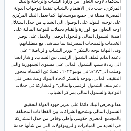
استكمالا لأوجه التعاون بين وزارة الشباب والرياضة والبنك
المركزي، حيث يأتي الاهتمام بالشباب تنفيذا لتوجهات الدولة
المصرية ممثلة في جميع مؤسساتها. كما يعمل البنك المركزي
على توجيه البنوك على الوصول الي الشباب من خلال استغلال
اوجه التعاون مع الوزارة والقيام بحملات للتوعية المالية على
اهمية الشمول المالي والتحول الرقمي والعمل على توفير
الخدمات والمنتجات المصرفية بما يتماشى مع متطلباتهم،
وفى النهاية توجه بالشكر ” لوزير الشباب والرياضة ” علي
دعمه الدائم لملف الشمول الرقمي بين الشباب، واشار ايضا
الى زيادة نسب الشمول المالي علي مستوي الجمهورية والتي
وصلت الى٦٧.٣% في يونيو ٢٠٢٣ ، فضلا عن الاهتمام بمحور
التثقيف المالي، وتوجه بالشكر لاتحاد البنوك وبنك مصر على
دعم ملف الشمول الرقمي والمالي” والمشاركة في حملات
التوعية والشمول المالي بمراكز الشباب.
هذا ويحرص البنك دائمًا على تعزيز جهود الدولة لتحقيق
الشمول المالي وتشجيع الشراكات بين القطاعات المختلفة
بالمجتمع المصري حكومي وأهلي وخاص من خلال المشاركة
في العديد من المبادرات والبروتوكولات التي من شأنها خدمة