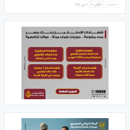
السابق
التالي
1 من 416