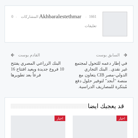
Akhbaralestethmar
1661 المشاركات
0
تعليقات
السابق بوست
القادم بوست
في إطار دعمه للتحول لمجتمع
البنك الزراعي المصري يفتتح
غير نقدي.. البنك التجاري
10 فروع جديدة ويعيد افتتاح 16
الدولي-مصر CIB يتعاون مع
فرعاً بعد تطويرها
منصة “أبجد” لتوفير حلول دفع
مُبتكرة للمصاريف الدراسية.
قد يعجبك ايضا
اخبار
اخبار