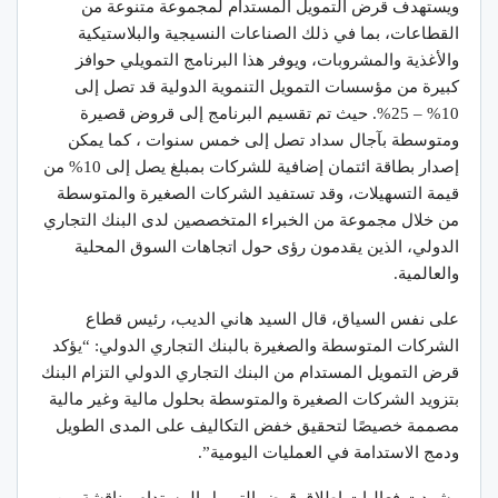
ويستهدف قرض التمويل المستدام لمجموعة متنوعة من
القطاعات، بما في ذلك الصناعات النسيجية والبلاستيكية
والأغذية والمشروبات، ويوفر هذا البرنامج التمويلي حوافز
كبيرة من مؤسسات التمويل التنموية الدولية قد تصل إلى
10% – 25%. حيث تم تقسيم البرنامج إلى قروض قصيرة
ومتوسطة بآجال سداد تصل إلى خمس سنوات ، كما يمكن
إصدار بطاقة ائتمان إضافية للشركات بمبلغ يصل إلى 10% من
قيمة التسهيلات، وقد تستفيد الشركات الصغيرة والمتوسطة
من خلال مجموعة من الخبراء المتخصصين لدى البنك التجاري
الدولي، الذين يقدمون رؤى حول اتجاهات السوق المحلية
والعالمية.
على نفس السياق، قال السيد هاني الديب، رئيس قطاع
الشركات المتوسطة والصغيرة بالبنك التجاري الدولي: “يؤكد
قرض التمويل المستدام من البنك التجاري الدولي التزام البنك
بتزويد الشركات الصغيرة والمتوسطة بحلول مالية وغير مالية
مصممة خصيصًا لتحقيق خفض التكاليف على المدى الطويل
ودمج الاستدامة في العمليات اليومية”.
وشهدت فعاليات إطلاق قرض التمويل المستدام مناقشة بين