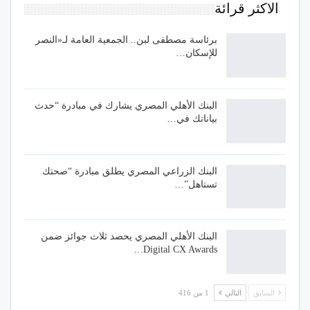
الاكثر قرائة
برئاسة مصطفى لبن.. الجمعية العامة لـ«النصر
للإسكان…
البنك الأهلي المصري يشارك في مبادرة “حدث
بياناتك في…
البنك الزراعي المصري يطلق مبادرة “صحتك
تستاهل”…
البنك الأهلي المصري يحصد ثلاث جوائز ضمن
Digital CX Awards…
السابق
التالي
1 من 416