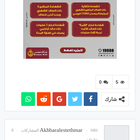
0
5
شارك
Akhbaralestethmar
1661 المشاركات
0
تعليقات