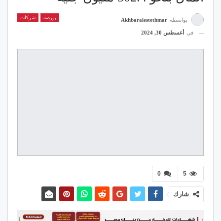
بورصة
شركات
بواسطة
Akhbaralestethmar
في
أغسطس 30, 2024
0
5
شارك