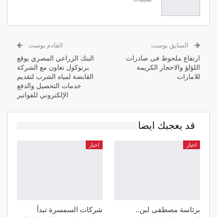
السابق بوست
القادم بوست
ارتفاع ملحوظ فى صادرات
البنك الزراعي المصري يوقع
اللؤلؤ والاحجار الكريمة
برتوكول تعاون مع الشركة
للامارات
القابضة لمياه الشرب لتقديم
خدمات التحصيل والدفع
الإلكتروني للفواتير
قد يعجبك ايضا
اخبار
اخبار
برئاسة مصطفى لبن..
شركات السمسرة تبدأ