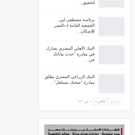
لتحقيق…
برئاسة مصطفى لبن..
الجمعية العامة لـ«النصر
للإسكان…
البنك الأهلي المصري يشارك
في مبادرة “حدث بياناتك
في…
البنك الزراعي المصري يطلق
مبادرة “صحتك تستاهل”…
السابق
التالي
1 من 417