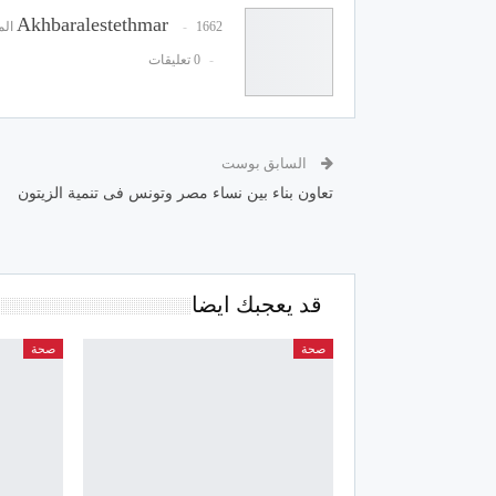
Akhbaralestethmar
1662 المشاركات
0 تعليقات
السابق بوست
تعاون بناء بين نساء مصر وتونس فى تنمية الزيتون
قد يعجبك ايضا
صحة
صحة