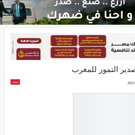
صدير التمور للمغرب
صحة