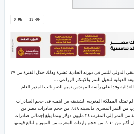
0
13
شارك المجلس التصديرى للصناعات الغذائيه بالملتقى الدولى للتمر فى دورته الحادية عشرة وذلك خلال الفترة من ٢٧
ذائيه وفدا على رأسه المهندس تميم الضو نائب المدير العام
 تمثله المملكة المغربيه الشقيقه من اهميه فى حجم الصادرات
المصرية من التمور حيث بلغت نسبه واردات المغرب من التمر المصرى مانسبته ٤٨./. من حجم صادرات مصر من
التمور بشكل عام حيث بلغ قيمة الصادرات المصرية من التمر إلى المغرب ٢٤ مليون دولار بينما يبلغ إجمالى صادرات
مصر من التمور. حوالى ٥٠ مليون دولار وهو ما يمثل أكثر من ١٠ ./. من حجم واردات المغرب من التمور والبالغ قيمتها