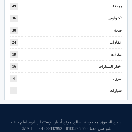
رياضة
49
تكنولوجيا
36
صحة
30
عقارات
24
مقالات
19
اخبار السيارات
16
بترول
4
سيارات
1
جميع الحقوق محفوظة لصالح موقع أخبار الإستثمار اليوم لعام 2026
للتواصل معنا 01005748724 - 01200882992 - EMAIL :