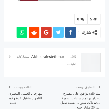
0
5
شارك
Akhbaralestethmar
1662 المشاركات
0
تعليقات
السابق بوست
القادم بوست
بنك saib يوافق على مقترح
مهرجان العسل المصرى
إصدار برنامج سندات اسمية
الثامن يستقبل عدة وفود
لمدة ثلاث سنوات بقيمة تصل
اجنبيه
إلى 20 مليار جنيه