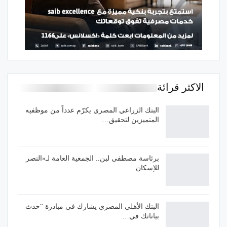
الاكثر قرائة
البنك الزراعي المصري يكرّم عدداً من موظفيه
المتميزين لتحقيق…
برئاسة مصطفى لبن.. الجمعية العامة لـ«النصر
للإسكان…
البنك الأهلي المصري يشارك في مبادرة “حدث
بياناتك في…