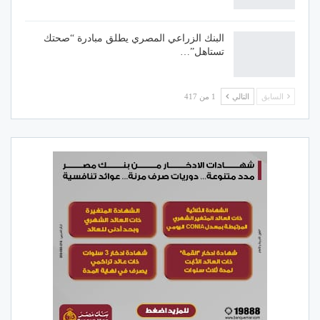
البنك الزراعي المصري يطلق مبادرة “صحتك
تستاهل”…
السابق
التالي
1 من 417