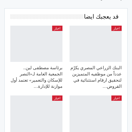
قد يعجبك ايضا
اخبار
اخبار
البنك الزراعي المصري يكرّم
برئاسة مصطفى لبن..
عدداً من موظفيه المتميزين
الجمعية العامة لـ«النصر
لتحقيق ارقام استثنائية في
للإسكان والتعمير» تعتمد أول
القروض…
موازنة للإدارة…
اخبار
اخبار