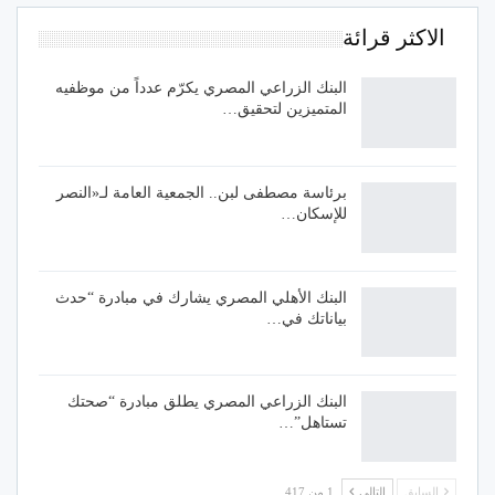
الاكثر قرائة
البنك الزراعي المصري يكرّم عدداً من موظفيه
المتميزين لتحقيق…
برئاسة مصطفى لبن.. الجمعية العامة لـ«النصر
للإسكان…
البنك الأهلي المصري يشارك في مبادرة “حدث
بياناتك في…
البنك الزراعي المصري يطلق مبادرة “صحتك
تستاهل”…
السابق
التالي
1 من 417