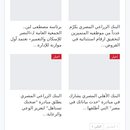
البنك الزراعي المصري يكرّم
برئاسة مصطفى لبن..
عدداً من موظفيه المتميزين
الجمعية العامة لـ«النصر
لتحقيق ارقام استثنائية في
للإسكان والتعمير» تعتمد أول
القروض…
موازنة للإدارة…
اخبار
اخبار
البنك الأهلي المصري يشارك
البنك الزراعي المصري
في مبادرة “حدث بياناتك في
يطلق مبادرة “صحتك
مصر” التي أطلقها…
تستاهل” لتعزيز الوعي
والرعاية…
السابق
التالي