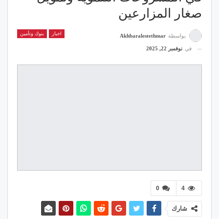
صغار المزارعين
اخبار
بنوك وتأمين
بواسطة
Akhbaralestethmar
في
نوفمبر 22, 2025
0
4
شارك