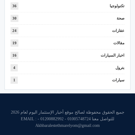
تكنولوجيا
36
صحة
30
عقارات
24
مقالات
19
اخبار السيارات
16
بترول
4
سيارات
1
جميع الحقوق محفوظة لصالح موقع أخبار الإستثمار اليوم لعام 2026
للتواصل معنا 01005748724 - 01200882992 - EMAIL :
Akhbaralestethmarelyom@gmail.com