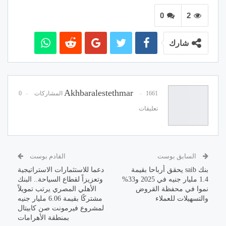
0
2
شارك
Akhbaralestethmar
1661 المشاركات
0
تعليقات
السابق بوست
القادم بوست
بنك saib يحقق أرباحا بقيمة
دعما للاستثمارات الاستراتيجية
1.4 مليار جنيه في 2025 و33%
وتعزيزاً لقطاع السياحة.. البنك
نموا في محفظة القروض
الأهلي المصري يرتب تمويلاً
والتسهيلات للعملاء
مشتركًا بقيمة 6.06 مليار جنيه
لمشروع فيرمونت صن كابيتال
بمنطقة الأهرامات