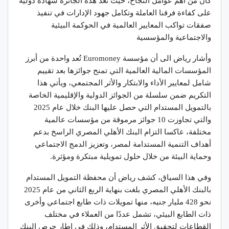
كان من أهم عوامل النجاح، حيث تُعد هذه الجائزة شهادة دولية
على كفاءة فرقنا العاملة وتكامل جهود الإدارات في تنفيذ
صفقات تواكب المعايير العالمية في الحوكمة البيئية
والاجتماعية والمؤسسية
وأشار رياض الى أن مؤسسة Euromoney تُعد واحدة من أبرز
المؤسسات المالية العالمية التي تمنح جوائزها بعد تقييم
شامل لمعايير الأداء والابتكار والأثر المجتمعي، ويأتي هذا
التكريم ضمن سلسلة من الجوائز الدولية والإقليمية الخاصة
بالتمويل المستدام التي حصل عليها البنك خلال عام 2025
والتي تجاوزت 10 جوائز مرموقة من مؤسسات عالمية
مختلفة، عاكسا التزام البنك الأهلي المصري الراسخ بدعم
أهداف التنمية المستدامة لمصر، وتعزيز الدمج الاجتماعي
وحماية البيئة من خلال حلول تمويلية مبتكرة ومؤثرة.
وفي هذا السياق، كشف رياض أن محفظة التمويل المستدام
بالبنك الأهلي المصري بلغت بنهاية الربع الثاني من عام 2025
نحو 428 مليار جنيه، منها تمويلات ذات طابع اجتماعي وأخرى
ذات الطابع البيئي، تشمل عددًا من العملاء في مختلف
القطاعات لتحقيق الأثر المستدام، وذلك في إطار حرص البنك