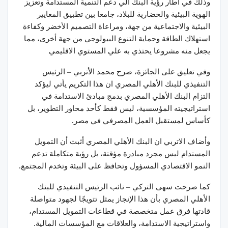
وذلك في اطار رؤية البنك الي دعم التنمية المستدامة وتعزيز
الهوية البيئية والحضارية للبلاد، جامعا بين تطبيق المعايير
البيئية والاجتماعية من جهة، ومراعاة التصميم الأخضر وكفاءة
استهلاك الطاقة وحماية التنوع البيولوجي من جهة أخرى، مما
يجعل منه مشروعا يحتذي به علي المستوي الاقليمي
وفي تعليق على الجائزة، صرح محمد الأتربي – الرئيس
التنفيذي للبنك الأهلي المصري ان هذا التكريم يأتي ليؤكد
التزام البنك الأهلي المصري بدمج مبادئ الاستدامة في
استراتيجيته المؤسسية، ليس فقط كأحد محاور التطوير، بل
كأساس لمستقبل العمل المصرفي في مصر.
وأضاف الاتربي ان البنك الأهلي المصري أثبت أن التمويل
المستدام ليس مجرد مبادرة مؤقتة، بل رؤية متكاملة تدعم
النمو الاقتصادي المسؤول وتحافظ على البيئة وتخدم المجتمع.
كما صرحت سهى التركي – نائب الرئيس التنفيذي للبنك
الأهلي المصري بأن هذا الإنجاز يمثل تتويجًا لجهود متواصلة
قادتها فرق عمل متخصصة في قطاعات التمويل المستدام،
واستراتيجية الاستدامة، والعلاقات مع المؤسسات المالية.