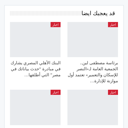
قد يعجبك ايضا
اخبار
اخبار
برئاسة مصطفى لبن..
البنك الأهلي المصري يشارك
الجمعية العامة لـ«النصر
في مبادرة “حدث بياناتك في
للإسكان والتعمير» تعتمد أول
مصر” التي أطلقها…
موازنة للإدارة…
اخبار
اخبار