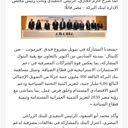
كما صرح حازم حجازي، الرئيس التنفيذي ونائب رئيس مجلس
الإدارة لبنك البركة – مصر قائلُا:
«يسعدنا المشاركة في تمويل مشروع فندق ‘فيرمونت – صن
كابيتال’ بمدينة السادس من أكتوبر بالتعاون مع بقية البنوك
المشاركة، بما يعكس قوة الشراكات المصرفية في دعم
الاستثمارات الاستراتيجية في قطاع الضيافة. وتمثل مساهمة
بنك البركة البالغة 300 مليون جنيه جزءًا من التمويل الإجمالي
البالغ 6.06 مليار جنيه، لتعزيز البنية التحتية السياحية ودعم
النمو الاقتصادي المستدام وخلق فرص عمل، بما يتماشى مع
رؤية مصر 2030 لتعزيز التنمية العمرانية المستدامة وتنمية
قطاع السياحة.»
وأكد محمد أبو السعود، الرئيس التنفيذي للبنك الزراعي
المصري، اعتزاز البنك بالمشاركة في تحالفات مصرفية لدعم