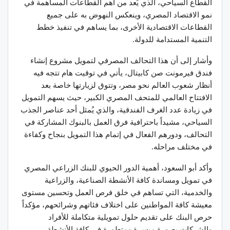
القطاع السياحي، الذي يُعد من أهم القطاعات المساهمة في
نمو الاقتصاد المصري، وينعكس النهوض به على جميع
القطاعات الاقتصادية الأخرى، بما يساهم في تنفيذ خطط
التنمية المستدامة للدولة.
وأشار إلى أن هذا التحالف المصرفي لتمويل مشروع إنشاء
فندق فيرمونت صن كابيتال، يأتي في توقيت هام تتجه فيه
أنظار شعوب العالم نحو مصر، وتتوق لزيارتها خاصة بعد
الافتتاح العالمي للمتحف المصري الكبير، حيث يسهم التمويل
في زيادة عدد الغرف الفندقية، والذي يُمثل أحد عناصر الجذب
السياحي، مشيداً باحترافية فرق العمل بالبنوك المشاركة في
التحالف، ودورهم الفعال في إتمام هذا التمويل بنجاح وكفاءة
في مختلف مراحله.
وأكد أبو السعود، أهمية الدور الحيوي للبنك الزراعي المصري
في تمويل ومساندة كافة الأنشطة الصناعية، والزراعية
والخدمية، التي تساهم في خلق فرص العمل وتحسين مستوى
معيشة كافة المواطنين على اختلاف فئاتهم وشرائحهم، مؤكداً
حرص البنك على تقديم حلول تمويلية متكاملة للأفراد
والشركات بصورة ميسرة ومتطورة في كافة الأنشطة