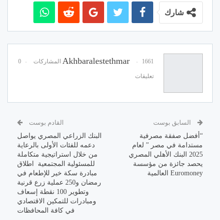
شارك
Akhbaralestethmar
1661 المشاركات
0
تعليقات
السابق بوست
القادم بوست
“أفضل صفقة مصرفية
البنك الزراعي المصري يواصل
مستدامة في مصر ” لعام
دعمه للفئات الأولى بالرعاية
2025 البنك الأهلي المصري
من خلال استراتيجية متكاملة
يحصد جائزة من مؤسسة
للمسئولية المجتمعية اطلاق
Euromoney العالمية
مبادرة سكة خير للإطعام في
رمضان و250 عملية زرع قرنية
وتطوير 100 نقطة إسعاف
ومبادرات للتمكين الاقتصادي
في كافة المحافظات