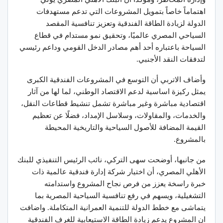
اهتماماً خاصاً بتمويل المشروعات التي تدعم مستهدفات
الدولة لزيادة الطاقة الفندقية وتعزيز تنافسية المقصد
السياحي المصري عالميًا، وتحقيق نمو مستدام في قطاع
السياحة باعتباره أحد أهم مصادر الدخل القومي وداعم رئيسي
لتدفقات النقد الأجنبي.
وأضاف الاتربي أن التوسع في المشروعات الفندقية الكبرى
يمثل ركيزة اساسية لدعم الاقتصاد الوطني، لما لها من آثار
اقتصادية مباشرة وغير مباشرة تشمل تنشيط قطاعات النقل،
والخدمات، والمقاولات، وسلاسل الإمداد، فضلًا عن تعظيم
القيمة المضافة للأصول السياحية والتاريخية المحيطة
بالمشروع.
من جانبها، أوضحت سهى التركي، نائب الرئيس التنفيذي للبنك
الأهلي المصري، أن اختيار شركة إدارة فندقية عالمية ذات
خبرة راسخة يعزز من فرص نجاح المشروع واستدامته
التشغيلية، ويسهم في رفع تنافسية السياحية المصرية بما
يتماشى مع خطط الدولة للتنمية العمرانية المتكاملة. واضافت
ان المشروع يدعم زيادة الطاقة الاستيعابية للغرف الفندقية