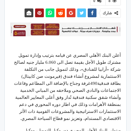
0
8
شارك
أعلن البنك الأهلي المصري عن قيامه بترتيب وإدارة تمويل
مشترك طويل الأجل بقيمة تصل الى 6.060 مليار جنيه لصالح
شركة «أرابيا للفنادق»، وذلك لتمويل جانب من التكلفة
الاستثمارية لمشروع أنشاء فندق (فيرمونت صن كابيتال)
بطاقة فندقية490غرفة وجناح بالإضافة الى المطاعم وقاعات
الاجتماعات والنادي الصحي وملاحقه من المباني الخدمية
وأنشاء شقق سكنية فندقية تُدار وفق أعلى المعايير العالمية
بمنطقة الأهرامات وذلك في اطار دوره المحوري في دعم
الاستثمارات الاستراتيجية والمشروعات القومية ذات الأثر
الاقتصادي المستدام، وتعزيز نمو قطاع السياحة المصري.
ويتولى البنك الأهلي المصري دور وكيل التمويل، ووكيل