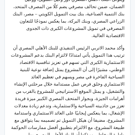
الضمان، ضمن تحالف مصرفي يضم كلًا من المصرف المتحد،
بنك التنمية الصناعية، بنك بيت التمويل الكويتي – مصر، البنك
الزراعي المصري، وبنك البركة، بما يعكس نموذجًا للتعاون
المصرفي في تمويل المشروعات الكبرى ذات الجدوى
الاقتصادية العالية.
وأكد محمد الاتربي الرئيس التنفيذي للبنك الأهلي المصري أن
ترتيب هذا التمويل يأتي امتدادًا لالتزام البنك بدعم المشروعات
الاستثمارية الكبرى التي تسهم في تعزيز تنافسية الاقتصاد
الوطني، مشيرًا إلى أن المشروع يمثل إضافة نوعية للبنية
السياحية الفاخرة في مصر ويسهم في تعظيم العائد
الاستثماري وخلق فرص عمل مستدامة خلال مرحلتي الإنشاء
والتشغيل، و يمثل الموقع الاستراتيجي للمشروع بالقرب من
أهرامات الجيزة، وبجوار المتحف المصري الكبير ميزة فريدة
تعزز من جاذبيته السياحية والاستثمارية، وتدعم زيادة معدلات
الإشغال، بما ينعكس إيجابيًا على العائد الاستثماري واستدامة
المشروع، مضيفا أن هيكل التمويل تم تصميمه بما يتوافق مع
طبيعة المشروع، مع الالتزام بتطبيق أفضل ممارسات الحوكمة
وإدارة المخاطر، ومؤكدا أن البنك الأهلي المصري يولي