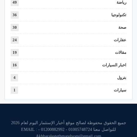
رياضة
49
تكنولوجيا
36
صحة
30
عقارات
24
مقالات
19
اخبار السيارات
16
بترول
4
سيارات
1
جميع الحقوق محفوظة لصالح موقع أخبار الإستثمار اليوم لعام 2026
للتواصل معنا 01005748724 - 01200882992 - EMAIL :
Akhbaralestethmarelyom@gmail.com