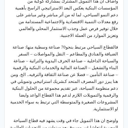
وأضاف أن هذا التمويل المشترك بمشاركة كوكبة من
المؤسسات البنكية يعكس البعد الاستراتيجي الراسخ بأهمية
دعم النمو السياحي، لما له من أثر مباشر وغير مباشر على
رفع معدلات التنمية الاقتصادية والاجتماعية المستدامة من
خلال توفير فرص عمل وجذب الاستثمار المحلي والعالمي
وتعزيز الموارد من العملة الاجنبية.
فالقطاع السياحي مرتبط بنحو70 صناعة وسطية منها: صناعة
الضيافة والفنادق والمطاعم – النقل والمواصلات – السفر
والسياحة الداخلية – صناعة الحرف اليدوية والتراثية – صناعة
البناء والتشغيل – الصناعة المالية والخدمات البنكية والرقمية
– صناعة التأمين – فضلا عن صناعة الثقافة والترفيه.. الخ. ومن
هنا يبرز دور المصرف المتحد كـشريك استراتيجي وتمويلي في
دعم منظومة السياحة، عبر تقديم مجموعة من الحلول البنكية
والرقمية والتمويلات اللازم لدعم هذا القطاع الواعد وايضا
المشروعات الصغيرة والمتوسطة التي ترتبط به سواء الخدمية
او الاستثمارية.
واوضح ان هذا التمويل جاء في وقت يشهد فيه قطاع السياحة
المصرية انتعاشا غير مسبوق بعد سنوات من التحديات العالمية