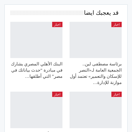
قد يعجبك ايضا
اخبار
اخبار
برئاسة مصطفى لبن..
البنك الأهلي المصري يشارك
الجمعية العامة لـ«النصر
في مبادرة “حدث بياناتك في
للإسكان والتعمير» تعتمد أول
مصر” التي أطلقها…
موازنة للإدارة…
اخبار
اخبار