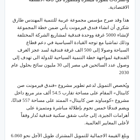
الاقتصادية.
هذا وقد صرح مؤسس مجموعة عربية للتنمية المهندس طارق
شكري أن انشاء فندق فيرمونت يأتي ضمن خطة المجموعة
لإنشاء 5000 غرفة ووحدة فندقية لمشاريع الشركة المختلفة
وذلك تماشيا مع توجه القيادة السياسية في دعم قطاع
السياحة وصولا إلى 500 الف غرفة فندقية لسد عجز الغرف
الفندقية لمواجهة خطة التنمية السياحية للدولة الى تهدف إلى
وصول عدد السائحين في مصر إلى 30 مليون سائح بحلول عام
2030
ويُخصص التمويل لدعم تطوير مشروع «فندق فيرمونت صن
كابيتال» المقام على مساحة تقارب 54.5 ألف متر مربع داخل
مشروع «كومباوند صن كابيتال» الممتد على مساحة 557 فدانًا،
ويضم فندقًا خمس نجوم بإطلالة مباشرة ومتميزة على
أهرامات الجيزة، إلى جانب شقق سكنية فندقية تُدار وفقاً
لأعلى المعايير العالمية.
وبلغ القيمة الاجمالية للتمويل المشترك طويل الأجل نحو 6.060