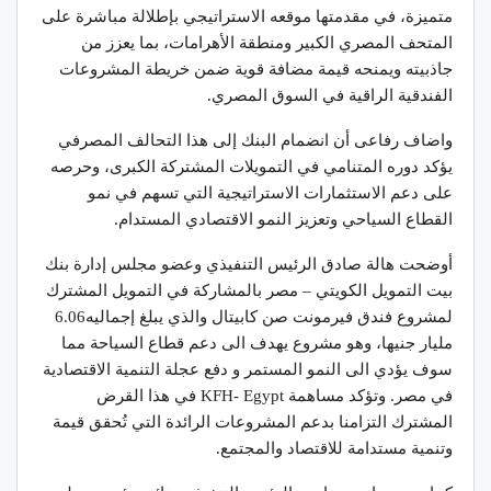
متميزة، في مقدمتها موقعه الاستراتيجي بإطلالة مباشرة على
المتحف المصري الكبير ومنطقة الأهرامات، بما يعزز من
جاذبيته ويمنحه قيمة مضافة قوية ضمن خريطة المشروعات
الفندقية الراقية في السوق المصري.
واضاف رفاعى أن انضمام البنك إلى هذا التحالف المصرفي
يؤكد دوره المتنامي في التمويلات المشتركة الكبرى، وحرصه
على دعم الاستثمارات الاستراتيجية التي تسهم في نمو
القطاع السياحي وتعزيز النمو الاقتصادي المستدام.
أوضحت هالة صادق الرئيس التنفيذي وعضو مجلس إدارة بنك
بيت التمويل الكويتي – مصر بالمشاركة في التمويل المشترك
لمشروع فندق فيرمونت صن كابيتال والذي يبلغ إجماليه6.06
مليار جنيها، وهو مشروع يهدف الى دعم قطاع السياحة مما
سوف يؤدي الى النمو المستمر و دفع عجلة التنمية الاقتصادية
في مصر. وتؤكد مساهمة KFH- Egypt في هذا القرض
المشترك التزامنا بدعم المشروعات الرائدة التي تُحقق قيمة
وتنمية مستدامة للاقتصاد والمجتمع.