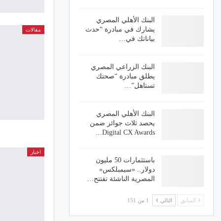
البنك الأهلي المصري
يشارك في مبادرة “حدث
مقالات
بياناتك في…
البنك الزراعي المصري
يطلق مبادرة “صحتك
تستاهل”…
البنك الأهلي المصري
يحصد ثلاث جوائز ضمن
Digital CX Awards…
اخبار
باستثمارات 50 مليون
دولار.. «سيمبلكس»
المصرية الناشئة تفتتح…
السابق
التالي
1 من 151