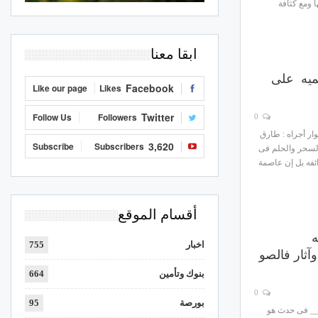
 ومع كثافة
ابقا معنا
ميه على
Facebook
Like our page
Likes
Twitter
Follow Us
Followers
0
ر أجراه : طارق
3,620
Subscribe
Subscribers
لسحر والحلم فى
فه بل إن عاصمة
أقسام الموقع
ه
اخبار
755
آثار فالصو
بنوك وتأمين
664
0
بورصة
95
__ فى حدث هو