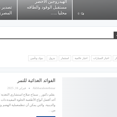
الهيدروجين الأخضر
مستقبل الوقود والطاقه
تصدير ز
محليا ..…
المصري
0
ر
اخبار السيارات
اخبار عالمية
استثمار
بترول
بنوك وتأمين
الفوائد الغذائية للتمر
Akhbaralestethmar
فبراير 16, 2025
بقلم دكتور _ سماح صلاح استشاري التغذية الع
أحد أفضل أنواع الأطعمة الحلوة المفيدة.ذات 
والدينية، والتي يمكن أن تنظمعملية الهضم وت
من…