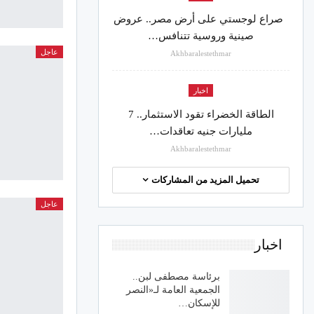
صراع لوجستي على أرض مصر.. عروض
صينية وروسية تتنافس…
عاجل
Akhbaralestethmar
اخبار
الطاقة الخضراء تقود الاستثمار.. 7
مليارات جنيه تعاقدات…
Akhbaralestethmar
تحميل المزيد من المشاركات
عاجل
اخبار
برئاسة مصطفى لبن..
الجمعية العامة لـ«النصر
للإسكان…