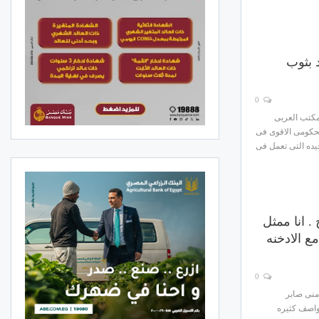
 بثوب
0
مكتب العربى
لحكومى الاقوى فى
يده التى تعمل فى
. انا ممثل
مع الادخنه
0
 منى صابر
واصف كثيره