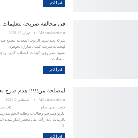
اقرأ أكثر...
فى مخالفة صريحة لتعليمات و
Akhbaralestethmar
فبراير 16, 2025
شركة تعيد تدوير الزيوت المعدنيه لتصبح صدي
لهجمات شرسه كتب / طارق الجوهرى _____
تشهد مصر وجود كيانات اقتصادية كبيرة وناج
استفادت…
اقرأ أكثر...
لمصلحة من!!!!! هدم صرح تع
Akhbaralestethmar
أغسطس 8, 2024
كتبت / منى صابر ______________ ذات صب
اداريو ومدرسو وطالبات وطلبة العلم بمدرسة
بالزمالك بانذار أت على محضر انذار شديد الل
الا…
اقرأ أكثر...