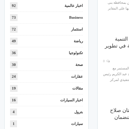
 بمحافظة بنى
اخبار عالمية
92
 على المقابر
73
Business
استثمار
72
لتنمية
رياضة
49
ئة في تطوير
تكنولوجيا
36
0
صحة
30
لمستمر مع
 عبد الكريم رئيس
عقارات
24
تنفيذي لمركز
مقالات
19
اخبار السيارات
16
تان صلاح
بترول
4
نضمان
سيارات
1