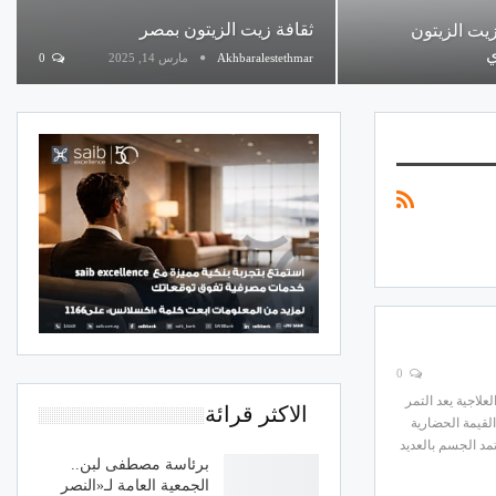
ثقافة زيت الزيتون بمصر
يت الزيتون
Akhbaralestethmar
مارس 14, 2025
0
0
لاجية يعد التمر
الاكثر قرائة
القيمة الحضارية
مد الجسم بالعديد
برئاسة مصطفى لبن..
الجمعية العامة لـ«النصر