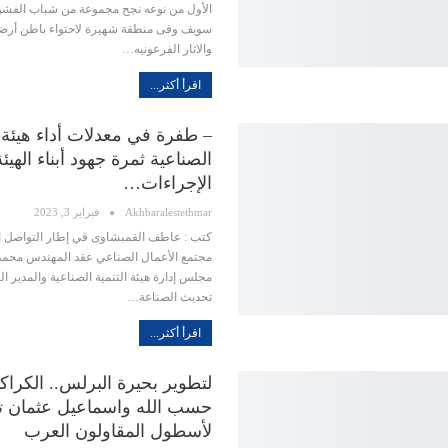
الأول من نوعه نجح مجموعة من شباب الفشن
سويف وفى منطقة شهيرة لاحتواء باطن أرضها
والاثار الفرعونيه…
اقرأ أكثر...
– طفرة في معدلات أداء هيئة ا
الصناعية ثمرة جهود أبناء الهي
الإجراءات…
Akhbaralestethmar
فبراير 3, 2023
كتب : عاطف القمبشاوى في إطار التواصل ا
مجتمع الأعمال الصناعي عقد المهندس محمد
مجلس إدارة هيئة التنمية الصناعية والمدير ال
تحديث الصناعة…
اقرأ أكثر...
لتطوير بحيرة البرلس.. الكراك
حسب الله واسماعيل عثمان ت
لأسطول المقاولون العرب