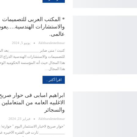
* المكتب العربى للتصميمات
والاستشارات الهندسية….يعود
عالمى.
Akhbaralestethmar
يونيو 5, 2024
كتبت / منى صابر ________________ يعد ال
للتصميمات والاستشارات الهندسية الذراع ا
هذا المجال حيث أنه المؤسسه الحكوميه الوح
هذا المجال…
اقرأ أكثر...
ابراهيم امبابى فى حوار صريح 
الاغلبيه العامه من المتعاملين 
والسجائر
Akhbaralestethmar
فبراير 23, 2024
"حوار صريح لاخبار الاستثمار اليوم " حوارته/
______________ ثارت فى الفتره الاخيره ع