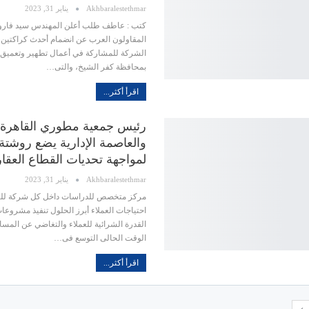
Akhbaralestethmar
يناير 31, 2023
كتب : عاطف طلب أعلن المهندس سيد فار
المقاولون العرب عن انضمام أحدث كراكتين
الشركة للمشاركة في أعمال تطهير وتعميق 
بمحافظة كفر الشيخ، والتى…
اقرأ أكثر...
رئيس جمعية مطوري القاهرة ا
والعاصمة الإدارية يضع روشتة
لمواجهة تحديات القطاع العقا
Akhbaralestethmar
يناير 31, 2023
مركز متخصص للدراسات داخل كل شركة لل
احتياجات العملاء أبرز الحلول تنفيذ مشروعا
القدرة الشرائية للعملاء والتغاضي عن المسا
الوقت الحالى التوسع فى…
اقرأ أكثر...