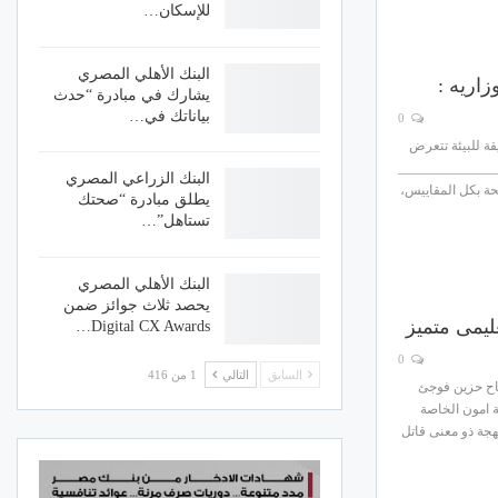
للإسكان…
البنك الأهلي المصري
زاريه :
يشارك في مبادرة “حدث
بياناتك في…
0
قة للبيئة تتعرض
______________
البنك الزراعي المصري
حة بكل المقاييس،
يطلق مبادرة “صحتك
تستاهل”…
البنك الأهلي المصري
يحصد ثلاث جوائز ضمن
ليمى متميز
Digital CX Awards…
0
السابق
التالي
1 من 416
اح حزين فوجئ
 امون الخاصة
هجة ذو معنى قاتل