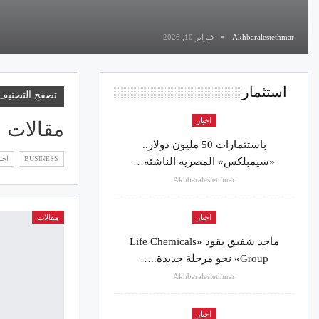
Akhbaralestethmar
فبراير 10, 2026
استثمار
تصفح التصنيف
اخبار
مقالات
باستثمارات 50 مليون دولار..
BUSINESS
اخبا
«سيمبلكس» المصرية الناشئة…
Akhbaralestethmar
اخبار
مقالات
ماجد شفيق يقود «Life Chemicals
Group» نحو مرحلة جديدة..…
Akhbaralestethmar
اخبار