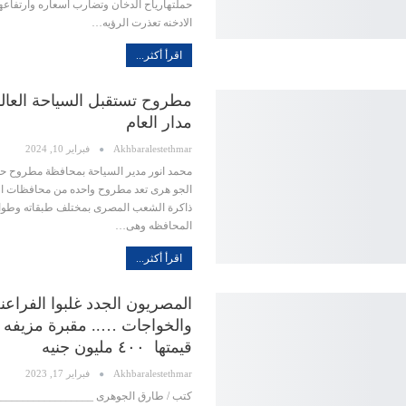
حملتهارياح الدخان وتضارب أسعاره وارتفاعها
الادخنه تعذرت الرؤيه…
اقرأ أكثر...
مطروح تستقبل السياحة العال
مدار العام
Akhbaralestethmar
فبراير 10, 2024
محمد انور مدير السياحة بمحافظة مطروح حوا
الجو هرى تعد مطروح واحده من محافظات ا
ذاكرة الشعب المصرى بمختلف طبقاته وطوائ
المحافظه وهى…
اقرأ أكثر...
المصريون الجدد غلبوا الفراعن
والخواجات ….. مقبرة مزيفه و
قيمتها ٤٠٠ مليون جنيه
Akhbaralestethmar
فبراير 17, 2023
كتب / طارق الجوهرى _________________